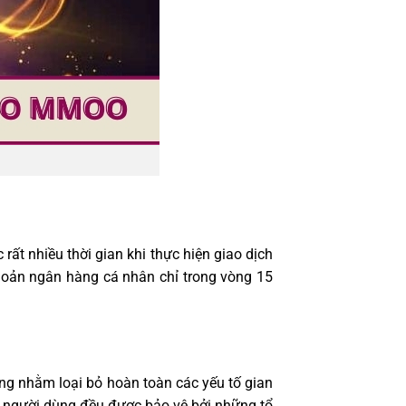
 rất nhiều thời gian khi thực hiện giao dịch
 khoản ngân hàng cá nhân chỉ trong vòng 15
ằng nhằm loại bỏ hoàn toàn các yếu tố gian
a người dùng đều được bảo vệ bởi những tổ