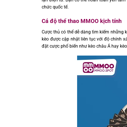
chức quốc tế.
Cá độ thể thao MMOO kịch tính
Cược thủ có thể dễ dàng tìm kiếm những k
kèo được cập nhật liên tục với độ chính x
đặt cược phổ biến như kèo châu Á hay kèo