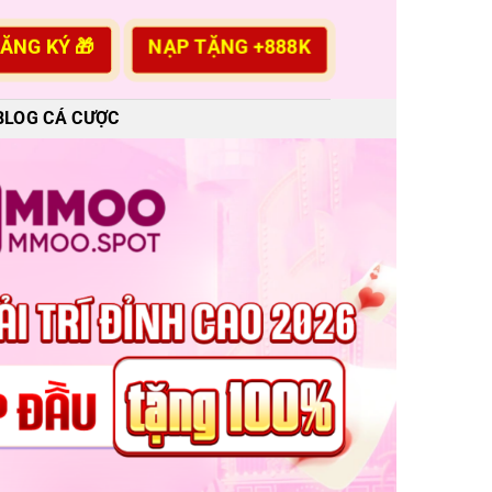
ĂNG KÝ 🎁
NẠP TẶNG +888K
BLOG CÁ CƯỢC