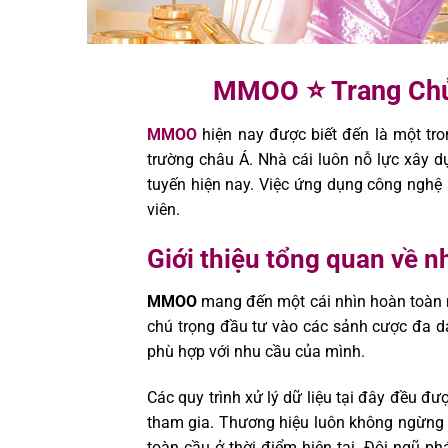
MMOO ⭐️ Trang Ch
MMOO
hiện nay được biết đến là một tron
trường châu Á. Nhà cái luôn nỗ lực xây 
tuyến hiện nay. Việc ứng dụng công nghệ 
viên.
Giới thiệu tổng quan về 
MMOO
mang đến một cái nhìn hoàn toàn m
chú trọng đầu tư vào các sảnh cược đa 
phù hợp với nhu cầu của mình.
Các quy trình xử lý dữ liệu tại đây đều 
tham gia. Thương hiệu luôn không ngừng n
toàn cầu ở thời điểm hiện tại. Đội ngũ ph