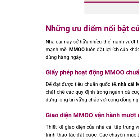
Những ưu điểm nổi bật 
Nhà cái này sở hữu nhiều thế mạnh vượt trộ
mạnh mẽ.
MMOO
luôn đặt lợi ích của kh
dùng hàng ngày.
Giấy phép hoạt động MMOO chuẩ
Để đạt được tiêu chuẩn quốc tế,
nhà cái
chặt chẽ các quy định trong ngành cá cượ
dựng lòng tin vững chắc với cộng đồng ngư
Giao diện MMOO vận hành mượt
Thiết kế giao diện của nhà cái tập trun
trình thao tác đặt cược. Các chuyên mục