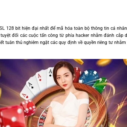
128 bit hiện đại nhất để mã hóa toàn bộ thông tin cá nhân c
 tuyệt đối các cuộc tấn công từ phía hacker nhằm đánh cắp 
t tuân thủ nghiêm ngặt các quy định về quyền riêng tư nhằm 