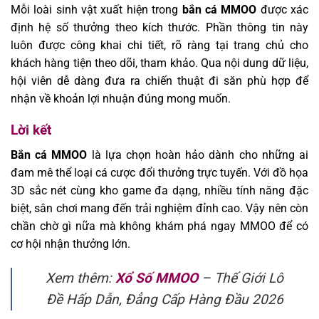
Mỗi loài sinh vật xuất hiện trong
bắn cá MMOO
được xác
định hệ số thưởng theo kích thước. Phần thông tin này
luôn được công khai chi tiết, rõ ràng tại trang chủ cho
khách hàng tiện theo dõi, tham khảo. Qua nội dung dữ liệu,
hội viên dễ dàng đưa ra chiến thuật đi săn phù hợp để
nhận về khoản lợi nhuận đúng mong muốn.
Lời kết
Bắn cá MMOO
là lựa chọn hoàn hảo dành cho những ai
đam mê thể loại cá cược đổi thưởng trực tuyến. Với đồ họa
3D sắc nét cùng kho game đa dạng, nhiều tính năng đặc
biệt, sân chơi mang đến trải nghiệm đỉnh cao. Vậy nên còn
chần chờ gì nữa mà không khám phá ngay
MMOO
để có
cơ hội nhận thưởng lớn.
Xem thêm:
Xổ Số MMOO
– Thế Giới Lô
Đề Hấp Dẫn, Đẳng Cấp Hàng Đầu 2026