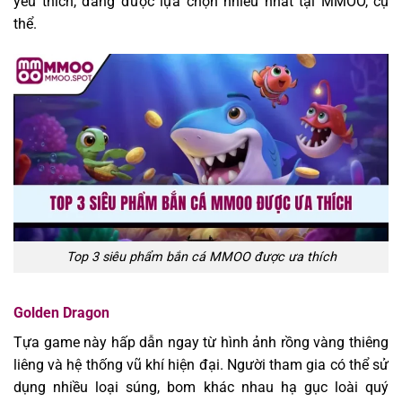
yêu thích, đang được lựa chọn nhiều nhất tại
MMOO
, cụ
thể.
Top 3 siêu phẩm bắn cá MMOO được ưa thích
Golden Dragon
Tựa game này hấp dẫn ngay từ hình ảnh rồng vàng thiêng
liêng và hệ thống vũ khí hiện đại. Người tham gia có thể sử
dụng nhiều loại súng, bom khác nhau hạ gục loài quý