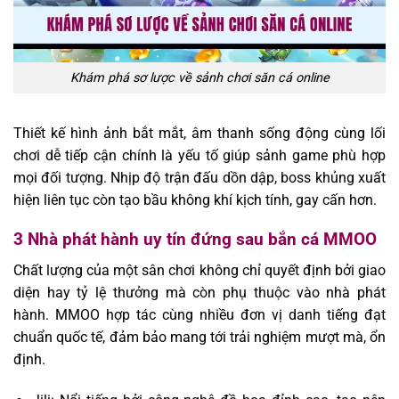
Khám phá sơ lược về sảnh chơi săn cá online
Thiết kế hình ảnh bắt mắt, âm thanh sống động cùng lối
chơi dễ tiếp cận chính là yếu tố giúp sảnh game phù hợp
mọi đối tượng. Nhịp độ trận đấu dồn dập, boss khủng xuất
hiện liên tục còn tạo bầu không khí kịch tính, gay cấn hơn.
3 Nhà phát hành uy tín đứng sau bắn cá MMOO
Chất lượng của một sân chơi không chỉ quyết định bởi giao
diện hay tỷ lệ thưởng mà còn phụ thuộc vào nhà phát
hành. MMOO hợp tác cùng nhiều đơn vị danh tiếng đạt
chuẩn quốc tế, đảm bảo mang tới trải nghiệm mượt mà, ổn
định.