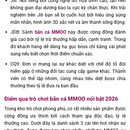
Jili: Nổi tiếng bởi công nghệ đồ họa đỉnh cao, tạo nên
không gian đại dương bao la cực kỳ chân thực. Khi trải
nghiệm trên Jili bạn sẽ bị cuốn hút bởi hiệu ứng súng
mãn nhãn, hình ảnh 3D sắc nét và âm thanh sống động.
JDB: Sảnh
bắn cá MMOO
này
được cộng đồng đánh
giá cao bởi tỷ lệ trả thưởng hấp dẫn, cạnh tranh. Trong
đó khách hàng dễ dàng hạ gục boss chỉ bằng vài phát
súng nếu biết chọn thời điểm chuẩn xác.
CQ9: Đơn vị mang lại sự khác biệt với chế độ tổ đội
hiếm gặp ở những đối tác cung cấp game khác. Thành
viên có thể lập nhóm, cùng nhau tiêu diệt boss chia
thưởng theo tỷ lệ đưa ra ban đầu.
Điểm qua trò chơi bắn cá MMOO nổi bật 2026
Trong kho trò chơi phong phú, có rất nhiều sản phẩm được
cộng đồng ưa thích bởi cách tham gia độc đáo, tỷ lệ
thưởng cao. Dưới đây là danh sách 3 cái tên hot nhận sự