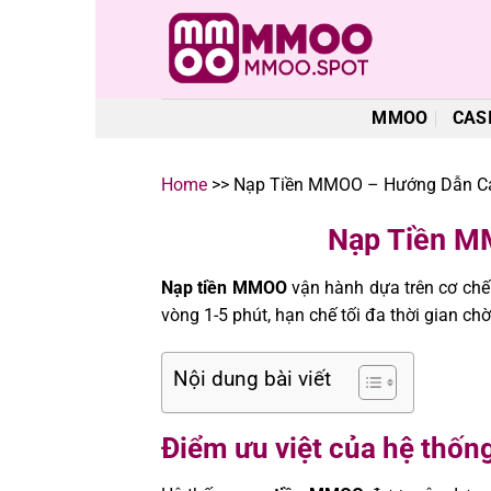
Skip
to
content
MMOO
CAS
Home
>>
Nạp Tiền MMOO – Hướng Dẫn Các
Nạp Tiền M
Nạp tiền MMOO
vận hành dựa trên cơ chế 
vòng 1-5 phút, hạn chế tối đa thời gian chờ
Nội dung bài viết
Điểm ưu việt của hệ thố