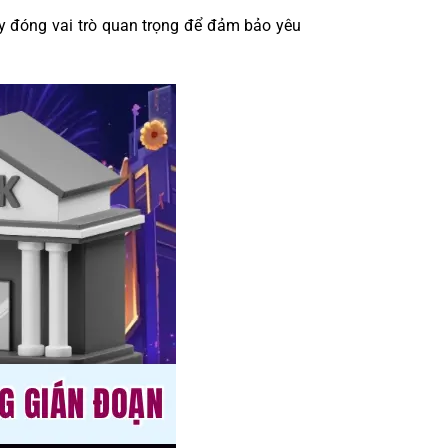
ây đóng vai trò quan trọng để đảm bảo yêu