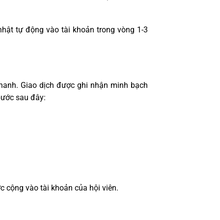
nhật tự động vào tài khoản trong vòng 1-3
hanh. Giao dịch được ghi nhận minh bạch
 bước sau đây:
c cộng vào tài khoản của hội viên.