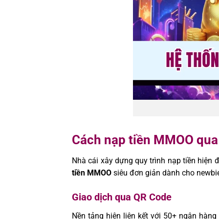
Cách nạp tiền MMOO qua 3
Nhà cái
xây dựng quy trình nạp tiền hiện 
tiền MMOO
siêu đơn giản dành cho newbi
Giao dịch qua QR Code
Nền tảng hiện liên kết với 50+ ngân hà