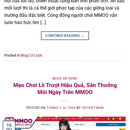
hội của tốc độ, chiến thuật cùng bản lĩnh phân tích. Ẩn sau
mỗi lượt thi là cả thế giới phức tạp của các giống loài và
trường đấu đặc biệt. Cộng đồng người chơi MMOO vẫn
luôn háo hức tìm […]
CONTINUE READING
→
Posted in
Blog Cá Cược
BLOG CÁ CƯỢC
Mẹo Chơi Lô Trượt Hiệu Quả, Săn Thưởng
Mỗi Ngày Trên MMOO
POSTED ON
THÁNG 2 16, 2026
BY
SEOVIETNAM
16
Th2