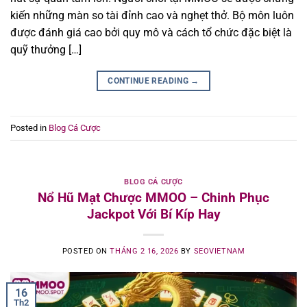
kiến những màn so tài đỉnh cao và nghẹt thở. Bộ môn luôn
được đánh giá cao bởi quy mô và cách tổ chức đặc biệt là
quỹ thưởng […]
CONTINUE READING
→
Posted in
Blog Cá Cược
BLOG CÁ CƯỢC
Nổ Hũ Mạt Chược MMOO – Chinh Phục
Jackpot Với Bí Kíp Hay
POSTED ON
THÁNG 2 16, 2026
BY
SEOVIETNAM
16
Th2