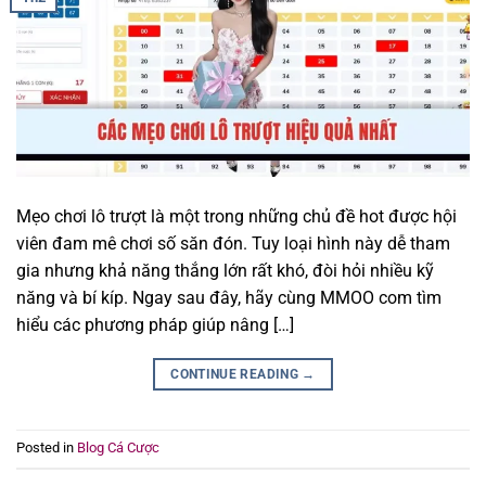
Mẹo chơi lô trượt là một trong những chủ đề hot được hội
viên đam mê chơi số săn đón. Tuy loại hình này dễ tham
gia nhưng khả năng thắng lớn rất khó, đòi hỏi nhiều kỹ
năng và bí kíp. Ngay sau đây, hãy cùng MMOO com tìm
hiểu các phương pháp giúp nâng […]
CONTINUE READING
→
Posted in
Blog Cá Cược